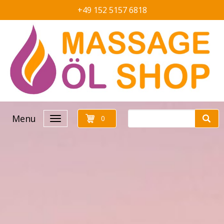
+49 152 5157 6818
Menu
0