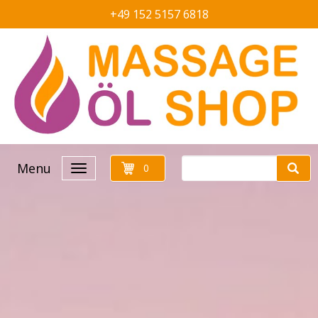
+49 152 5157 6818
Menu
0