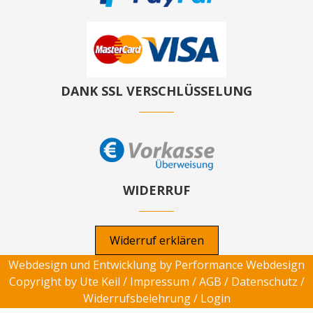
DANK SSL VERSCHLÜSSELUNG
WIDERRUF
Widerruf erklären
Webdesign und Entwicklung by
Performance Webdesign
Copyright by Ute Keil /
Impressum
/
AGB
/
Datenschutz
/
Widerrufsbelehrung
/
Login