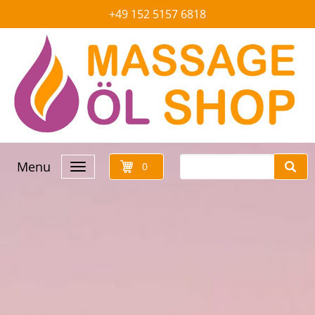
+49 152 5157 6818
Menu
0