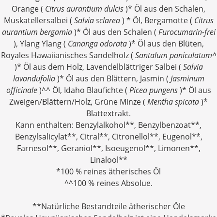
Orange (
Citrus aurantium dulcis
)* Öl aus den Schalen,
Muskatellersalbei (
Salvia sclarea
) * Öl, Bergamotte (
Citrus
aurantium bergamia
)* Öl aus den Schalen (
Furocumarin-frei
), Ylang Ylang (
Cananga odorata
)* Öl aus den Blüten,
Royales Hawaiianisches Sandelholz (
Santalum paniculatum^
)* Öl aus dem Holz, Lavendelblättriger Salbei (
Salvia
lavandufolia
)* Öl aus den Blättern, Jasmin (
Jasminum
officinale
)^^ Öl, Idaho Blaufichte (
Picea pungens
)* Öl aus
Zweigen/Blättern/Holz, Grüne Minze (
Mentha spicata
)*
Blattextrakt.
Kann enthalten: Benzylalkohol**, Benzylbenzoat**,
Benzylsalicylat**, Citral**, Citronellol**, Eugenol**,
Farnesol**, Geraniol**, Isoeugenol**, Limonen**,
Linalool**
*100 % reines ätherisches Öl
^^100 % reines Absolue.
**Natürliche Bestandteile ätherischer Öle