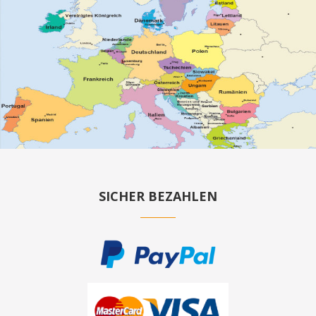
SICHER BEZAHLEN