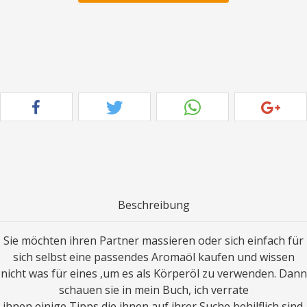
Beschreibung
Sie möchten ihren Partner massieren oder sich einfach für
sich selbst eine passendes Aromaöl kaufen und wissen
nicht was für eines ,um es als Körperöl zu verwenden. Dann
schauen sie in mein Buch, ich verrate
ihnen einige Tipps die ihnen auf ihrer Suche behilflich sind.