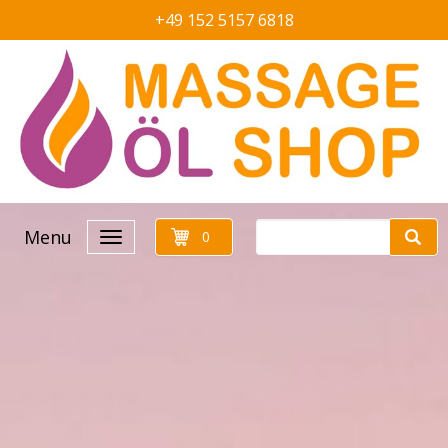
+49 152 5157 6818
Menu
0